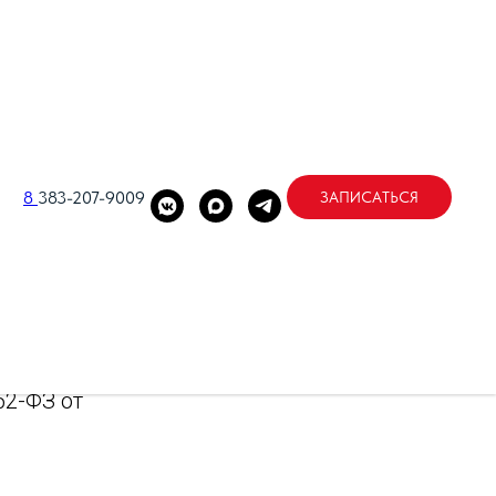
 определяет
елей сайта
8
383-207-9009
ЗАПИСАТЬСЯ
у с
нтина
обработки
ательства
52-ФЗ от