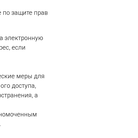
 по защите прав
на электронную
рес, если
еские меры для
ого доступа,
странения, а
лномоченным
.