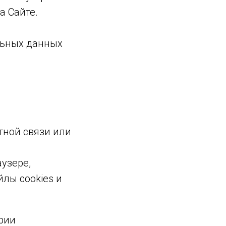
а Сайте.
льных данных
тной связи или
аузере,
лы cookies и
рии