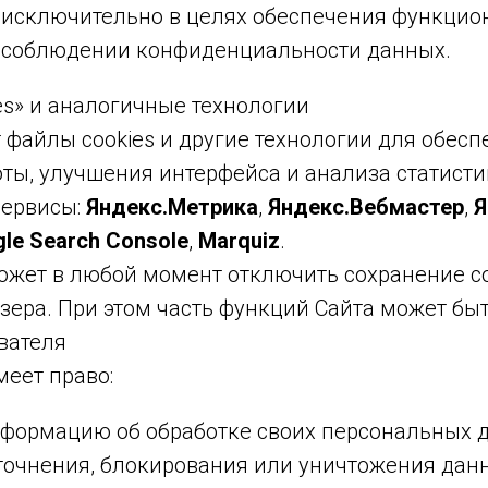
 исключительно в целях обеспечения функцио
и соблюдении конфиденциальности данных.
es» и аналогичные технологии
 файлы cookies и другие технологии для обес
оты, улучшения интерфейса и анализа статист
сервисы:
Яндекс.Метрика
,
Яндекс.Вебмастер
,
Я
le Search Console
,
Marquiz
.
ожет в любой момент отключить сохранение co
зера. При этом часть функций Сайта может быт
вателя
еет право:
нформацию об обработке своих персональных 
точнения, блокирования или уничтожения дан