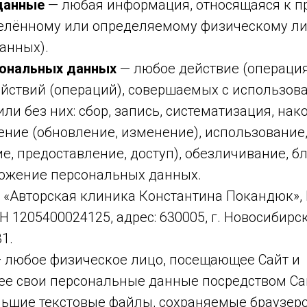
данные
— любая информация, относящаяся к п
елённому или определяемому физическому ли
анных).
сональных данных
— любое действие (операция
ействий (операций), совершаемых с использов
ли без них: сбор, запись, систематизация, нак
ение (обновление, изменение), использование
е, предоставление, доступ), обезличивание, б
тожение персональных данных.
 «Авторская клиника Константина Покандюк»,
Н 1205400024125, адрес: 630005, г. Новосибирск
31.
 любое физическое лицо, посещающее Сайт и
е свои персональные данные посредством Са
ьшие текстовые файлы, сохраняемые браузеро