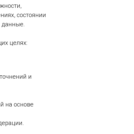
жности,
ниях, состоянии
 данные.
их целях:
уточнений и
й на основе
дерации.