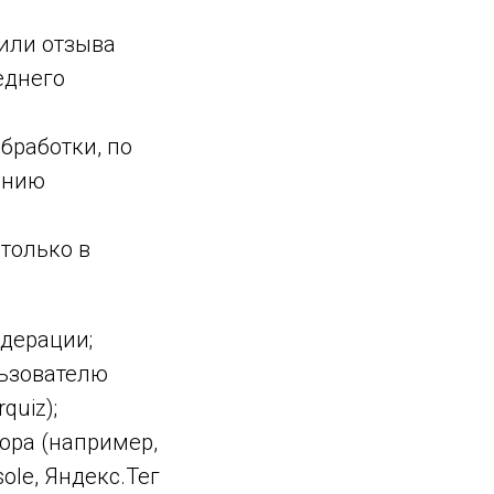
 или отзыва
еднего
бработки, по
анию
только в
едерации;
льзователю
quiz);
ора (например,
ole, Яндекс.Тег