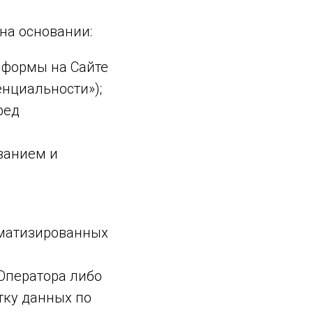
на основании:
 формы на Сайте
енциальности»);
ред
ванием и
оматизированных
Оператора либо
тку данных по