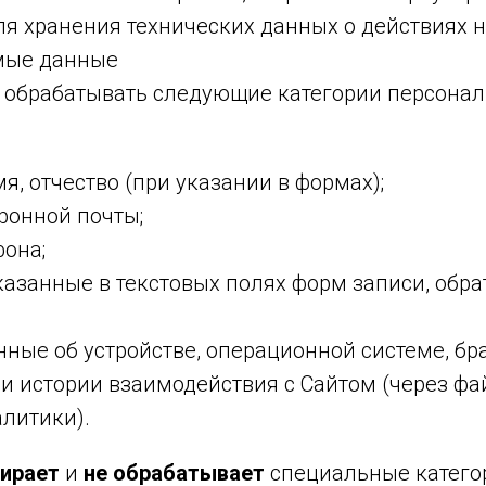
я хранения технических данных о действиях н
мые данные
 обрабатывать следующие категории персона
я, отчество (при указании в формах);
ронной почты;
она;
казанные в текстовых полях форм записи, обра
анные об устройстве, операционной системе, бр
и истории взаимодействия с Сайтом (через фай
литики).
бирает
и
не обрабатывает
специальные катего