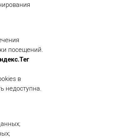
нирования
печения
ики посещений.
ндекс.Тег
okies в
ь недоступна.
данных;
ных;