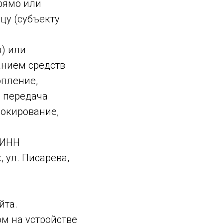
рямо или
цу (субъекту
) или
анием средств
опление,
, передача
локирование,
 ИНН
, ул. Писарева,
йта.
м на устройстве