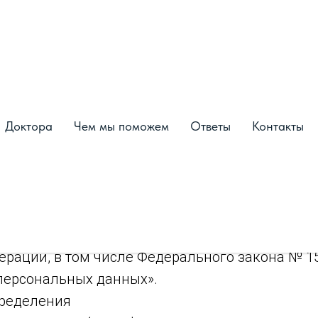
иденциальности
25 г.
тика конфиденциальности (далее — Политика)
тки и защиты персональных данных пользоват
Доктора
Чем мы поможем
Ответы
Контакты
k.ru/
(далее — Сайт), принадлежащего
Обществ
тветственностью «Авторская клиника Конста
ее — Оператор).
ечивает конфиденциальность и безопасность 
анных в соответствии с требованиями законод
ерации, в том числе Федерального закона № 1
О персональных данных».
пределения