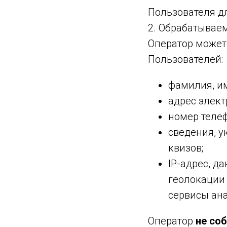
Пользователя дл
2. Обрабатывае
Оператор может
Пользователей:
фамилия, им
адрес элект
номер телеф
сведения, у
квизов;
IP-адрес, д
геолокации 
сервисы ана
Оператор
не со