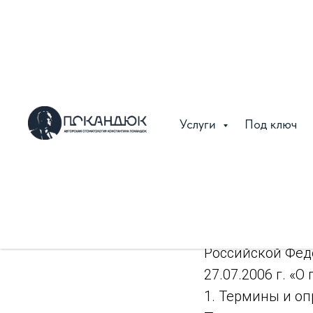
Политика конф
Версия: 01.06.20
Настоящая Поли
порядок обрабо
Услуги
Под ключ
https://pokandyu
ограниченной о
Покандюк»
(дал
Оператор обесп
персональных д
Российской Фед
27.07.2006 г. «
1. Термины и о