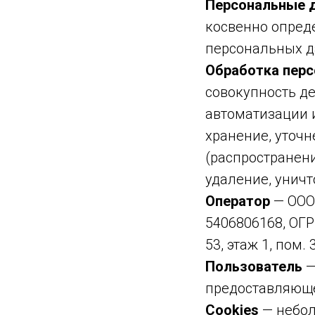
Персональные 
косвенно опред
персональных д
Обработка пер
совокупность д
автоматизации и
хранение, уточн
(распространени
удаление, унич
Оператор
— ООО
5406806168, ОГР
53, этаж 1, пом. 
Пользователь
—
предоставляюще
Cookies
— небол