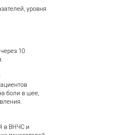
зателей, уровня
через 10
.
:
пациентов
а боли в шее,
овления.
й в ВНЧС и