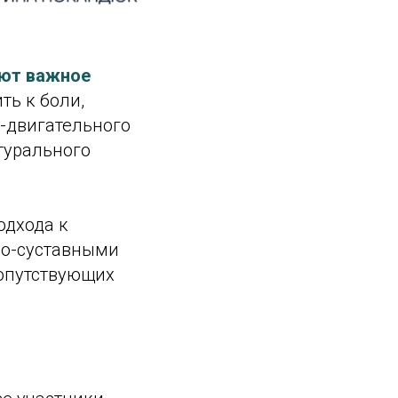
ают важное
ть к боли,
о-двигательного
турального
одхода к
о-суставными
сопутствующих