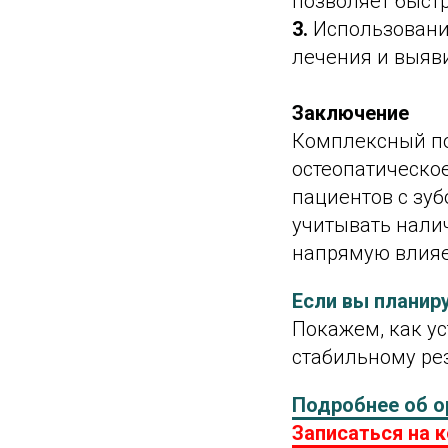
позволяет быстр
3.
Использовани
лечения и выяв
Заключение
Комплексный по
остеопатическо
пациентов с зу
учитывать нали
напрямую влияе
Если вы планиру
Покажем, как ус
стабильному рез
Подробнее об о
Записаться на 