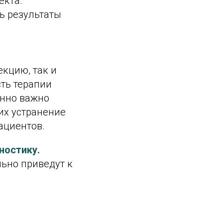
екта.
ь результаты
кцию, так и
ть терапии
енно важно
их устранение
ациентов.
ностику.
льно приведут к