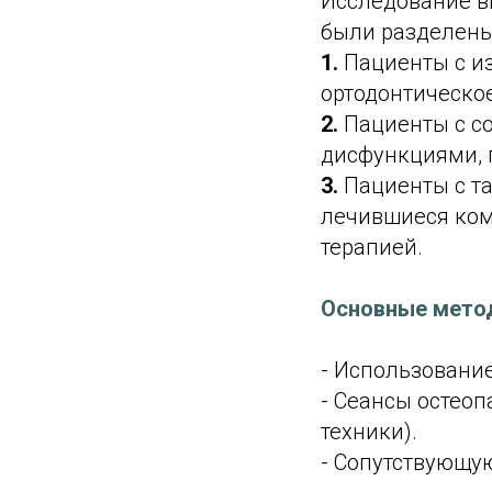
Исследование вк
были разделены
1.
Пациенты с и
ортодонтическо
2.
Пациенты с с
дисфункциями, 
3.
Пациенты с т
лечившиеся ком
терапией.
Основные мето
- Использовани
- Сеансы остео
техники).
- Сопутствующу