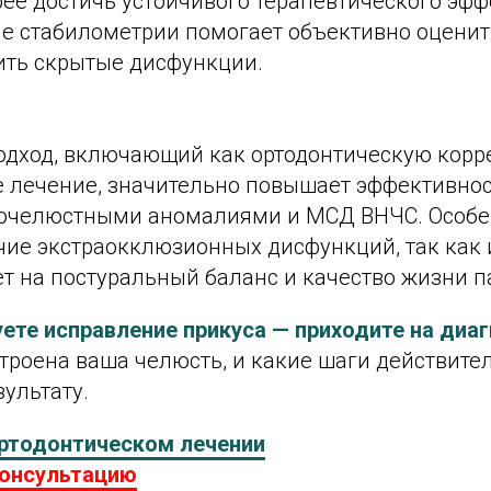
ее достичь устойчивого терапевтического эфф
е стабилометрии помогает объективно оценит
ить скрытые дисфункции.
дход, включающий как ортодонтическую корре
е лечение, значительно повышает эффективнос
бочелюстными аномалиями и МСД ВНЧС. Особ
чие экстраокклюзионных дисфункций, так как 
т на постуральный баланс и качество жизни п
ете исправление прикуса — приходите на диаг
троена ваша челюсть, и какие шаги действите
ультату.
ртодонтическом лечении
консультацию