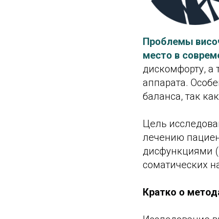
Проблемы висо
место в соврем
дискомфорту, а
аппарата. Особ
баланса, так ка
Цель исследова
лечению пацие
дисфункциями (
соматических н
Кратко о метод