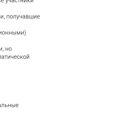
се участники
и, получавшие
зионными)
, но
патической
иальные