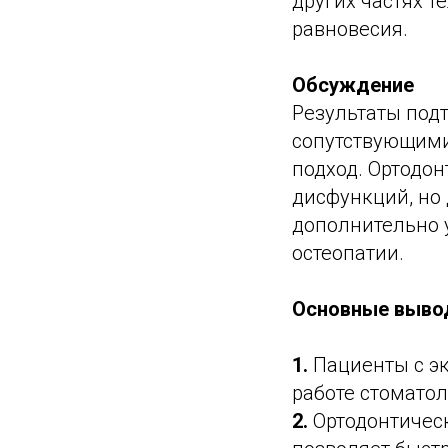
других частях 
равновесия.
Обсуждение
Результаты под
сопутствующими
подход. Ортодо
дисфункций, но
дополнительно 
остеопатии.
Основные выво
1.
Пациенты с э
работе стоматол
2.
Ортодонтическ