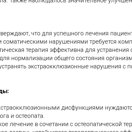
тела. Также наблюдалось значительное улучше
тверждают, что для успешного лечения пациен
 соматическими нарушениями требуется ком
нтическая терапия эффективна для устранени
 для нормализации общего состояния организ
устранять экстраокклюзионные нарушения с 
ды:
кстраокклюзионными дисфункциями нуждаютс
ога и остеопата.
ое лечение в сочетании с остеопатической те