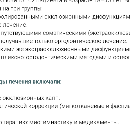
лючило 102 пациента в возрасте 18–45 лет. В
 на три группы:
золированными окклюзионными дисфункциям
е лечение.
опутствующими соматическими (экстраокклю
получавшие только ортодонтическое лечение.
акими же экстраокклюзионными дисфункциями
плексно: ортодонтическими методами и остео
ды лечения включали:
е окклюзионных капп.
патической коррекции (мягкотканевые и фасц
ю терапию: миогимнастику и медикаменты.