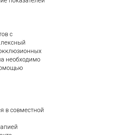
ние показателей
тов с
плексный
я окклюзионных
ма необходимо
помощью
я в совместной
рапией