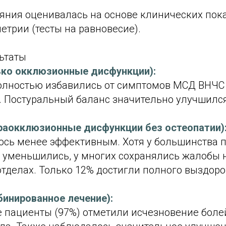
яния оценивалась на основе клинических пока
етрии (тесты на равновесие).
ьтаты
лько окклюзионные дисфункции):
олностью избавились от симптомов МСД ВНЧС 
. Постуральный баланс значительно улучшился
страокклюзионные дисфункции без остеопатии)
ось менее эффективным. Хотя у большинства 
уменьшились, у многих сохранялись жалобы н
отделах. Только 12% достигли полного выздор
мбинированное лечение):
е пациенты (97%) отметили исчезновение боле